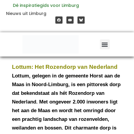
Ga
Dé inspiratiegids voor Limburg
F
Y
Nieuws uit Limburg
a
o
naar
c
u
e
t
b
u
o
b
de
o
e
k
inhoud
Lottum: Het Rozendorp van Nederland
Lottum, gelegen in de gemeente Horst aan de
Maas in Noord-Limburg, is een pittoresk dorp
dat bekendstaat als hét Rozendorp van
Nederland. Met ongeveer 2.000 inwoners ligt
het aan de Maas en wordt het omringd door
een prachtig landschap van rozenvelden,
weilanden en bossen. Dit charmante dorp is