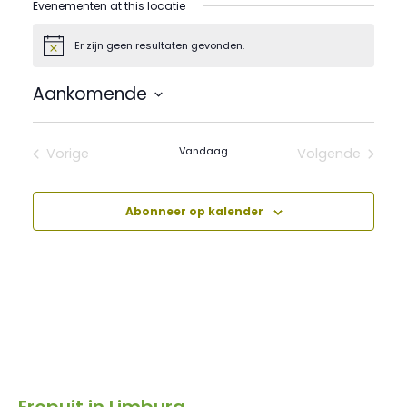
Evenementen at this locatie
Er zijn geen resultaten gevonden.
Bericht
Aankomende
Selecteer
een
datum.
Vandaag
Vorige
Volgende
Evenementen
Evenement
Abonneer op kalender