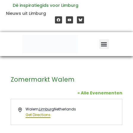
Ga
Dé inspiratiegids voor Limburg
F
Y
Nieuws uit Limburg
a
o
naar
c
u
e
t
b
u
o
b
de
o
e
k
inhoud
Zomermarkt Walem
« Alle Evenementen
Address
Walem
,
Limburg
Netherlands
Get Directions