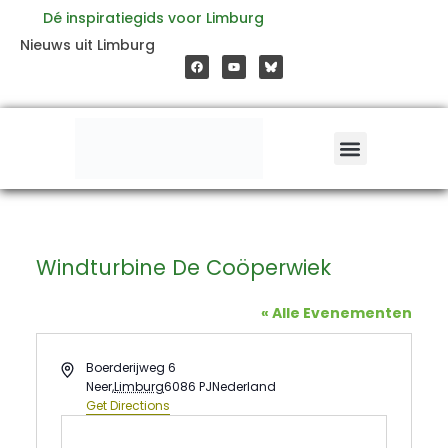
Ga
Dé inspiratiegids voor Limburg
F
Y
Nieuws uit Limburg
a
o
naar
c
u
e
t
b
u
o
b
de
o
e
k
inhoud
Windturbine De Coöperwiek
« Alle Evenementen
Address
Boerderijweg 6
Neer
,
Limburg
6086 PJ
Nederland
Get Directions