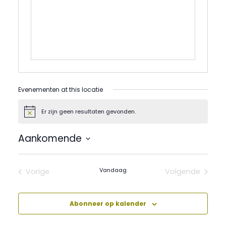
Evenementen at this locatie
Er zijn geen resultaten gevonden.
Bericht
Aankomende
Selecteer
een
datum.
Vandaag
Vorige
Volgende
Evenementen
Evenement
Abonneer op kalender