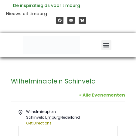
Ga
Dé inspiratiegids voor Limburg
F
Y
Nieuws uit Limburg
a
o
naar
c
u
e
t
b
u
o
b
de
o
e
k
inhoud
Wilhelminaplein Schinveld
« Alle Evenementen
Address
Wilhelminaplein
Schinveld
,
Limburg
Nederland
Get Directions