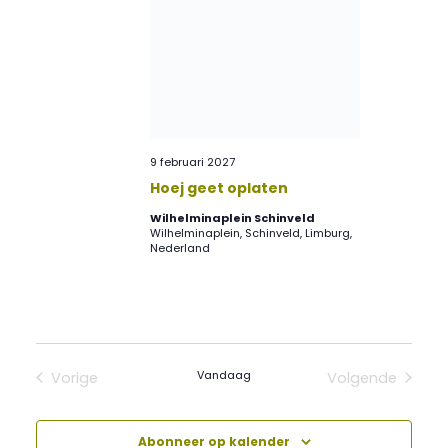
9 februari 2027
Hoej geet oplaten
Wilhelminaplein Schinveld
Wilhelminaplein, Schinveld, Limburg,
Nederland
Vandaag
Vorige
Volgende
Evenementen
Evenement
Abonneer op kalender