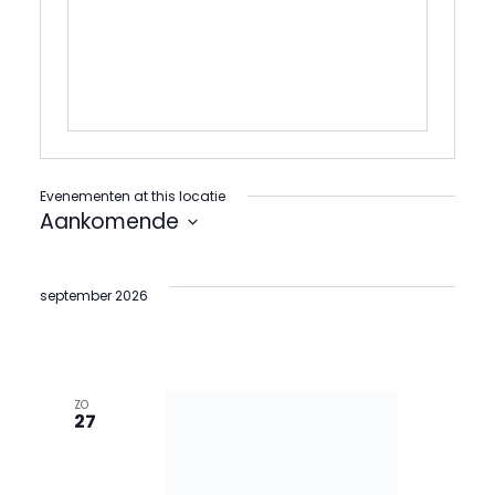
Evenementen at this locatie
Aankomende
Selecteer
een
datum.
september 2026
ZO
27