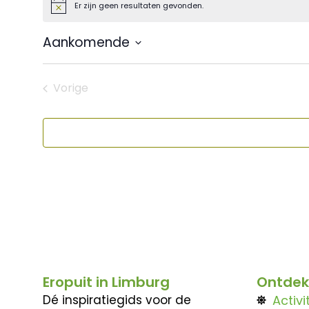
Er zijn geen resultaten gevonden.
Bericht
Aankomende
Selecteer
een
datum.
Vorige
Evenementen
Eropuit in Limburg
Ontdek
Dé inspiratiegids voor de
Activi