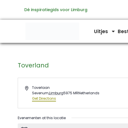
Ga
Dé inspiratiegids voor Limburg
naar
de
inhoud
Uitjes
Bes
Toverland
Address
Toverlaan
Sevenum
,
Limburg
5975 MR
Netherlands
Get Directions
Evenementen at this locatie