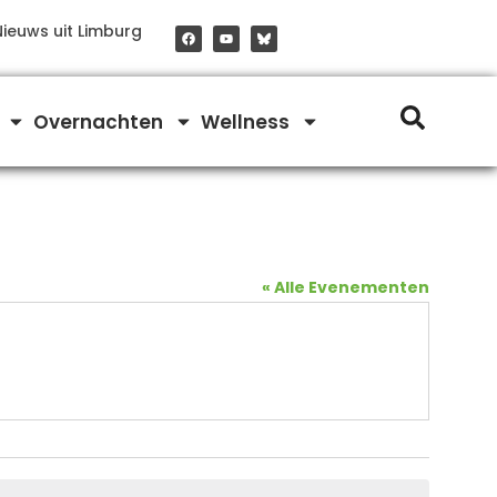
F
Y
Nieuws uit Limburg
a
o
c
u
e
t
b
u
o
b
o
e
Overnachten
Wellness
k
« Alle Evenementen