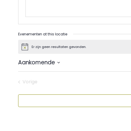
Evenementen at this locatie
Er zijn geen resultaten gevonden.
Bericht
Aankomende
Selecteer
een
datum.
Vorige
Evenementen