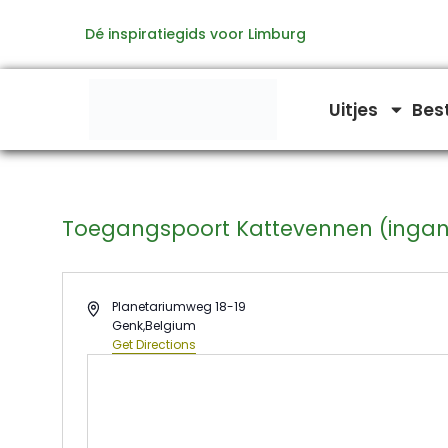
Ga
Dé inspiratiegids voor Limburg
naar
de
inhoud
Uitjes
Bes
Toegangspoort Kattevennen (ingan
Address
Planetariumweg 18-19
Genk
,
Belgium
Get Directions