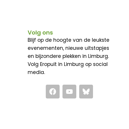
Volg ons
Blijf op de hoogte van de leukste
evenementen, nieuwe uitstapjes
en bijzondere plekken in Limburg.
Volg Eropuit in Limburg op social
media.
F
Y
a
o
c
u
e
t
b
u
o
b