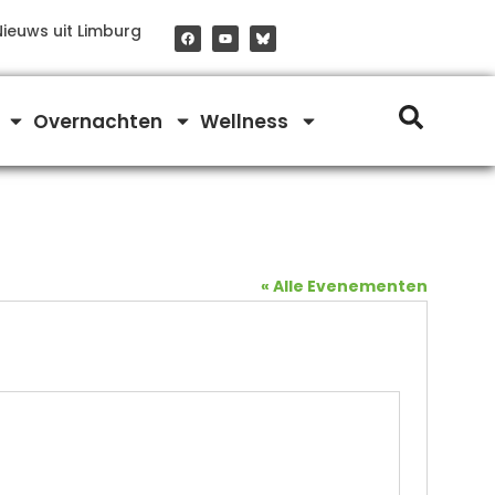
F
Y
Nieuws uit Limburg
a
o
c
u
e
t
b
u
o
b
o
e
Overnachten
Wellness
k
« Alle Evenementen