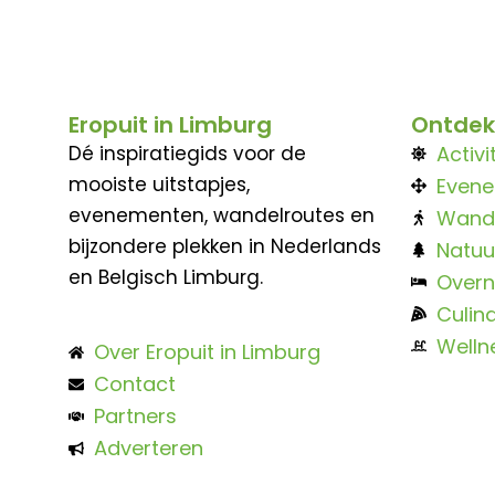
Eropuit in Limburg
Ontdek
Dé inspiratiegids voor de
Activi
mooiste uitstapjes,
Even
evenementen, wandelroutes en
Wand
bijzondere plekken in Nederlands
Natuu
en Belgisch Limburg.
Overn
Culina
Welln
Over Eropuit in Limburg
Contact
Partners
Adverteren