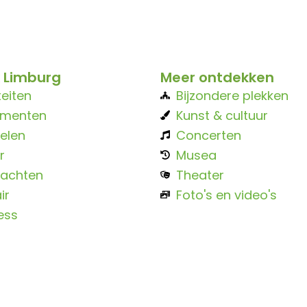
 Limburg
Meer ontdekken
teiten
Bijzondere plekken
ementen
Kunst & cultuur
elen
Concerten
r
Musea
achten
Theater
ir
Foto's en video's
ess