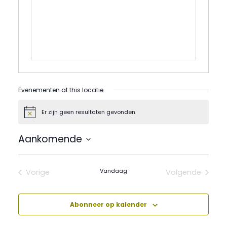
Evenementen at this locatie
Er zijn geen resultaten gevonden.
Bericht
Aankomende
Selecteer
een
datum.
Vandaag
Vorige
Volgende
Evenementen
Evenement
Abonneer op kalender