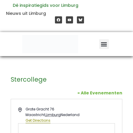
Ga
Dé inspiratiegids voor Limburg
F
Y
Nieuws uit Limburg
a
o
naar
c
u
e
t
b
u
o
b
de
o
e
k
inhoud
Stercollege
« Alle Evenementen
Address
Grote Gracht 76
Maastricht
,
Limburg
Nederland
Get Directions