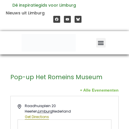
Ga
Dé inspiratiegids voor Limburg
F
Y
Nieuws uit Limburg
a
o
naar
c
u
e
t
b
u
o
b
de
o
e
k
inhoud
Pop-up Het Romeins Museum
« Alle Evenementen
Address
Raadhuisplein 20
Heerlen
,
Limburg
Nederland
Get Directions