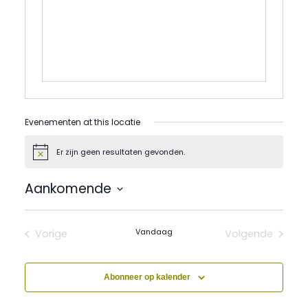
Evenementen at this locatie
Er zijn geen resultaten gevonden.
Bericht
Aankomende
Selecteer
een
datum.
Vandaag
Vorige
Volgende
Evenementen
Evenement
Abonneer op kalender