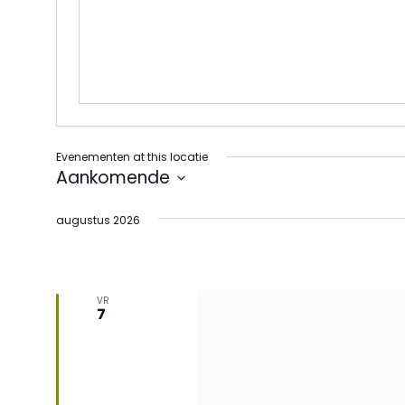
Evenementen at this locatie
Aankomende
Selecteer
een
augustus 2026
datum.
VR
7