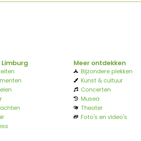
 Limburg
Meer ontdekken
teiten
Bijzondere plekken
ementen
Kunst & cultuur
elen
Concerten
r
Musea
achten
Theater
ir
Foto's en video's
ess