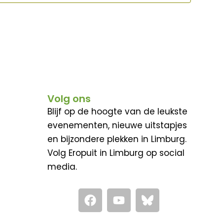
Volg ons
Blijf op de hoogte van de leukste
evenementen, nieuwe uitstapjes
en bijzondere plekken in Limburg.
Volg Eropuit in Limburg op social
media.
F
Y
a
o
c
u