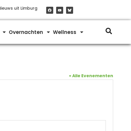
F
Y
Nieuws uit Limburg
a
o
c
u
e
t
b
u
o
b
o
e
Overnachten
Wellness
k
« Alle Evenementen