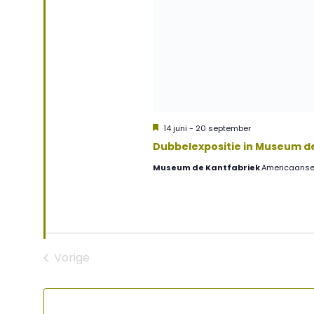
Uitgelicht
14 juni
-
20 september
Dubbelexpositie in Museum d
Museum de Kantfabriek
Americaansew
Vorige
Evenementen