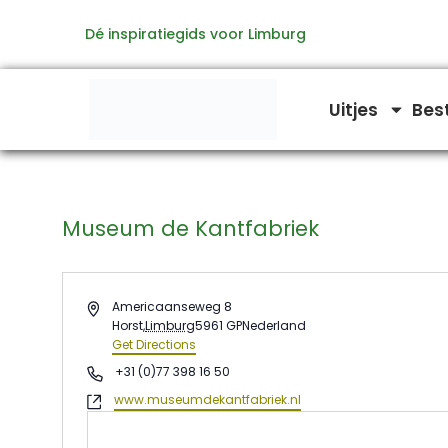
Ga
Dé inspiratiegids voor Limburg
naar
de
inhoud
Uitjes
Bes
Museum de Kantfabriek
Address
Americaanseweg 8
Horst
,
Limburg
5961 GP
Nederland
Get Directions
Phone
+31 (0)77 398 16 50
Website
www.museumdekantfabriek.nl