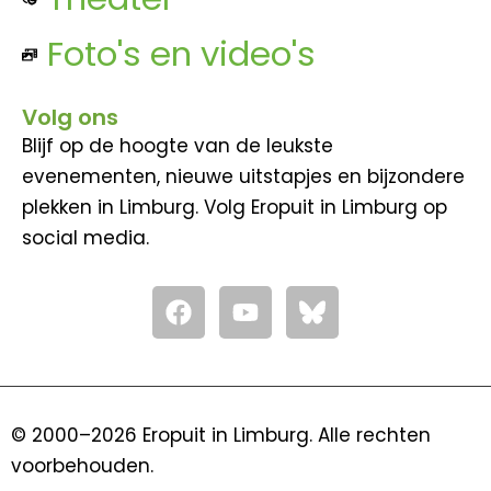
Foto's en video's
Volg ons
Blijf op de hoogte van de leukste
evenementen, nieuwe uitstapjes en bijzondere
plekken in Limburg. Volg Eropuit in Limburg op
social media.
F
Y
a
o
c
u
e
t
b
u
o
b
© 2000–2026 Eropuit in Limburg. Alle rechten
o
e
voorbehouden.
k