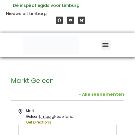
Ga
Dé inspiratiegids voor Limburg
F
Y
Nieuws uit Limburg
a
o
naar
c
u
e
t
b
u
o
b
de
o
e
k
inhoud
Markt Geleen
« Alle Evenementen
Address
Markt
Geleen
,
Limburg
Nederland
Get Directions