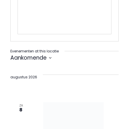
Evenementen at this locatie
Aankomende
Selecteer
een
datum.
augustus 2026
ZA
8