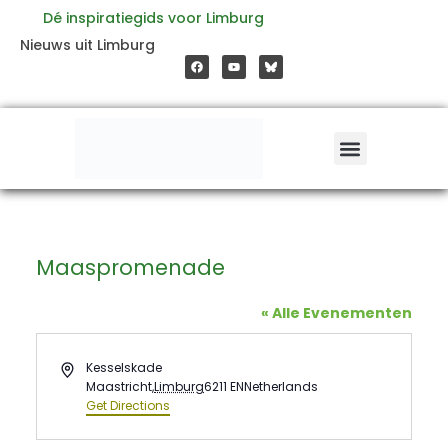
Ga
Dé inspiratiegids voor Limburg
F
Y
Nieuws uit Limburg
a
o
naar
c
u
e
t
b
u
o
b
de
o
e
k
inhoud
Maaspromenade
« Alle Evenementen
Address
Kesselskade
Maastricht
,
Limburg
6211 EN
Netherlands
Get Directions