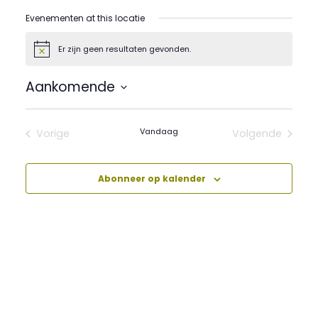
Evenementen at this locatie
Er zijn geen resultaten gevonden.
Bericht
Aankomende
Selecteer
een
datum.
Vandaag
Vorige
Volgende
Evenementen
Evenement
Abonneer op kalender