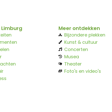
 Limburg
Meer ontdekken
teiten
Bijzondere plekken
ementen
Kunst & cultuur
elen
Concerten
r
Musea
achten
Theater
ir
Foto's en video's
ess