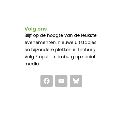
Volg ons
Blijf op de hoogte van de leukste
evenementen, nieuwe uitstapjes
en bijzondere plekken in Limburg.
Volg Eropuit in Limburg op social
media.
F
Y
a
o
c
u
e
t
b
u
o
b