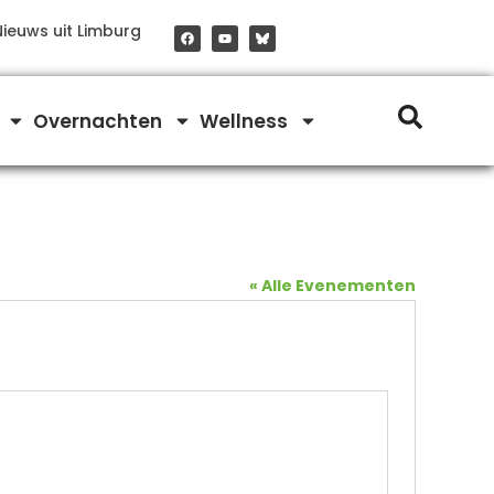
F
Y
Nieuws uit Limburg
a
o
c
u
e
t
b
u
o
b
o
e
Overnachten
Wellness
k
« Alle Evenementen