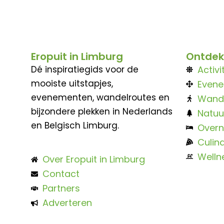
Eropuit in Limburg
Ontdek
Dé inspiratiegids voor de
Activi
mooiste uitstapjes,
Even
evenementen, wandelroutes en
Wand
bijzondere plekken in Nederlands
Natuu
en Belgisch Limburg.
Overn
Culina
Welln
Over Eropuit in Limburg
Contact
Partners
Adverteren