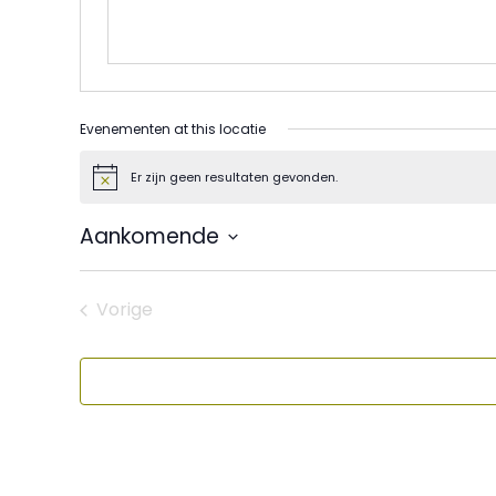
Evenementen at this locatie
Er zijn geen resultaten gevonden.
Bericht
Aankomende
Selecteer
een
datum.
Vorige
Evenementen