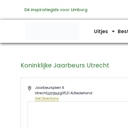
Ga
Dé inspiratiegids voor Limburg
naar
de
inhoud
Uitjes
Bes
Koninklijke Jaarbeurs Utrecht
Address
Jaarbeursplein 6
Utrecht
,
Limburg
3521 AL
Nederland
Get Directions