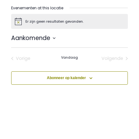
Evenementen at this locatie
Er zijn geen resultaten gevonden.
Bericht
Aankomende
Selecteer
een
datum.
Vandaag
Vorige
Volgende
Evenementen
Evenement
Abonneer op kalender