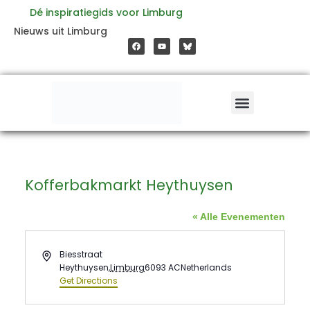
Ga
Dé inspiratiegids voor Limburg
F
Y
Nieuws uit Limburg
a
o
naar
c
u
e
t
b
u
o
b
de
o
e
k
inhoud
Kofferbakmarkt Heythuysen
« Alle Evenementen
Address
Biesstraat
Heythuysen
,
Limburg
6093 AC
Netherlands
Get Directions