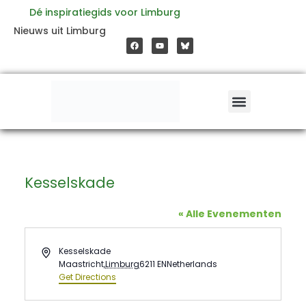
Ga
Dé inspiratiegids voor Limburg
F
Y
Nieuws uit Limburg
a
o
naar
c
u
e
t
b
u
o
b
de
o
e
k
inhoud
Kesselskade
« Alle Evenementen
Address
Kesselskade
Maastricht
,
Limburg
6211 EN
Netherlands
Get Directions