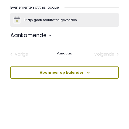
Evenementen at this locatie
Er zijn geen resultaten gevonden.
Bericht
Aankomende
Selecteer
een
datum.
Vandaag
Vorige
Volgende
Evenementen
Evenement
Abonneer op kalender