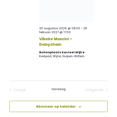
30 augustus 2026 @ 08:00
-
28
februari 2027 @ 17:00
Vibeke Mascini –
Daisychain
Buitenplaats Kasteel Wijlre
Kerkpad, Wijlre, Gulpen-Wittem
Vandaag
Vorige
Volgende
Evenementen
Evenement
Abonneer op kalender