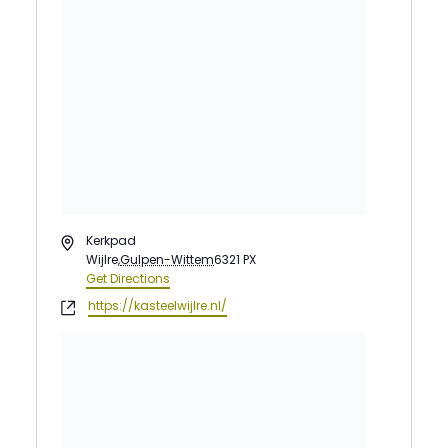
Address
Kerkpad
Wijlre
,
Gulpen-Wittem
6321 PX
Get Directions
Website
https://kasteelwijlre.nl/