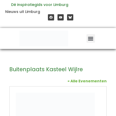
Ga
Dé inspiratiegids voor Limburg
F
Y
Nieuws uit Limburg
a
o
naar
c
u
e
t
b
u
o
b
de
o
e
k
inhoud
Buitenplaats Kasteel Wijlre
« Alle Evenementen