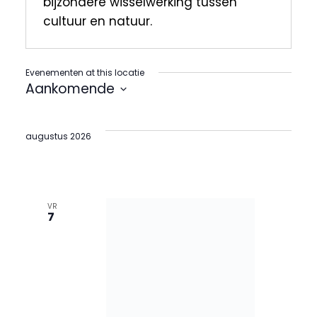
bijzondere wisselwerking tussen
cultuur en natuur.
Evenementen at this locatie
Aankomende
Selecteer
een
datum.
augustus 2026
VR
7