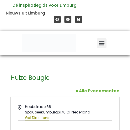
Ga
Dé inspiratiegids voor Limburg
F
Y
Nieuws uit Limburg
a
o
naar
c
u
e
t
b
u
o
b
de
o
e
k
inhoud
Huize Bougie
« Alle Evenementen
Address
Hobbelrade 68
Spaubeek
,
Limburg
6176 CH
Nederland
Get Directions