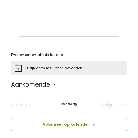
Evenementen at this locatie
Er zijn geen resultaten gevonden.
Bericht
Aankomende
Selecteer
een
datum.
Vandaag
Vorige
Volgende
Evenementen
Evenement
Abonneer op kalender