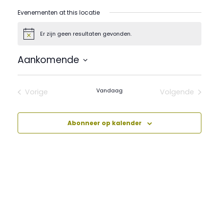
Evenementen at this locatie
Er zijn geen resultaten gevonden.
Bericht
Aankomende
Selecteer
een
datum.
Vandaag
Vorige
Volgende
Evenementen
Evenement
Abonneer op kalender