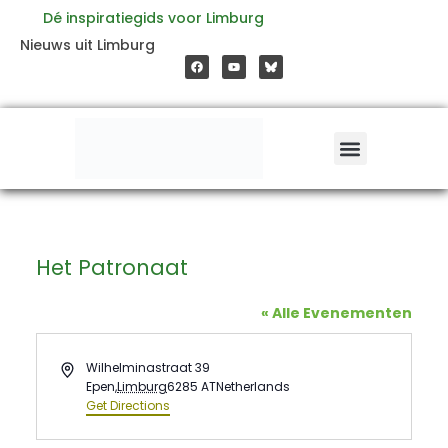
Ga
Dé inspiratiegids voor Limburg
F
Y
Nieuws uit Limburg
a
o
naar
c
u
e
t
b
u
o
b
de
o
e
k
inhoud
Het Patronaat
« Alle Evenementen
Address
Wilhelminastraat 39
Epen
,
Limburg
6285 AT
Netherlands
Get Directions