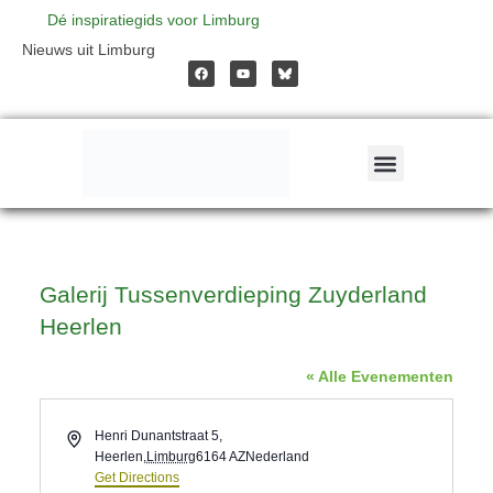
Ga
Dé inspiratiegids voor Limburg
F
Y
Nieuws uit Limburg
a
o
naar
c
u
e
t
b
u
o
b
o
e
de
k
inhoud
Galerij Tussenverdieping Zuyderland
Heerlen
« Alle Evenementen
Address
Henri Dunantstraat 5,
Heerlen
,
Limburg
6164 AZ
Nederland
Get Directions