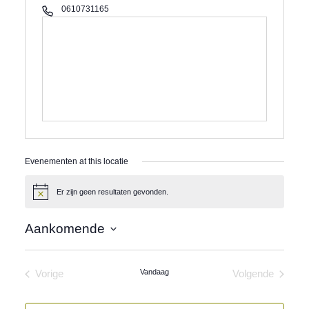
Phone
0610731165
Evenementen at this locatie
Er zijn geen resultaten gevonden.
Bericht
Aankomende
Selecteer
een
datum.
Vandaag
Vorige
Volgende
Evenementen
Evenement