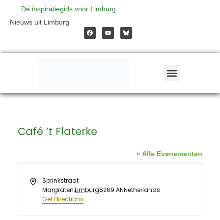
Ga
Dé inspiratiegids voor Limburg
F
Y
Nieuws uit Limburg
a
o
naar
c
u
e
t
b
u
o
b
de
o
e
k
inhoud
Café ’t Flaterke
« Alle Evenementen
Address
Sprinkstraat
Margraten
,
Limburg
6269 AN
Netherlands
Get Directions