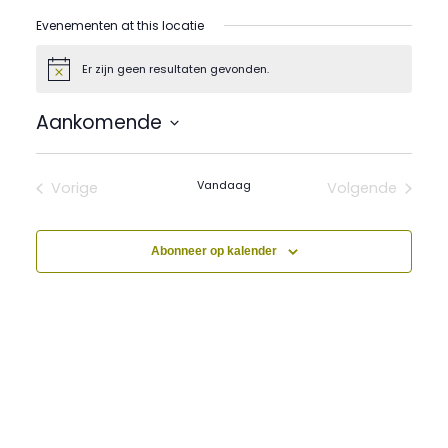
Evenementen at this locatie
Er zijn geen resultaten gevonden.
Bericht
Aankomende
Selecteer
een
Vandaag
datum.
Vorige
Volgende
Evenementen
Evenement
Abonneer op kalender