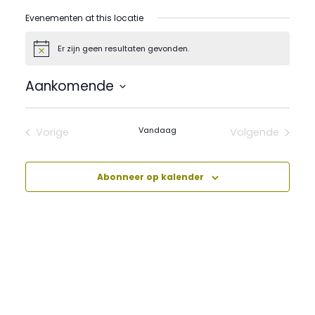
Evenementen at this locatie
Er zijn geen resultaten gevonden.
Bericht
Aankomende
Selecteer
een
datum.
Vandaag
Vorige
Volgende
Evenementen
Evenement
Abonneer op kalender