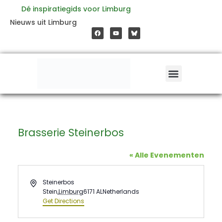
Ga
Dé inspiratiegids voor Limburg
F
Y
Nieuws uit Limburg
a
o
naar
c
u
e
t
b
u
o
b
de
o
e
k
inhoud
Brasserie Steinerbos
« Alle Evenementen
Address
Steinerbos
Stein
,
Limburg
6171 AL
Netherlands
Get Directions