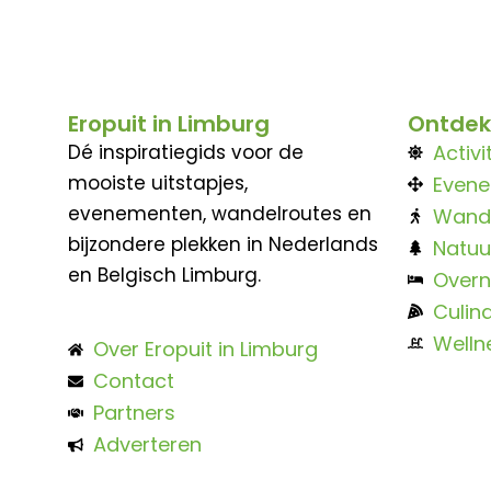
Eropuit in Limburg
Ontdek
Dé inspiratiegids voor de
Activi
mooiste uitstapjes,
Even
evenementen, wandelroutes en
Wand
bijzondere plekken in Nederlands
Natuu
en Belgisch Limburg.
Overn
Culina
Welln
Over Eropuit in Limburg
Contact
Partners
Adverteren