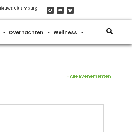
F
Y
Nieuws uit Limburg
a
o
c
u
e
t
b
u
o
b
o
e
Overnachten
Wellness
k
« Alle Evenementen