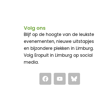
Volg ons
Blijf op de hoogte van de leukste
evenementen, nieuwe uitstapjes
en bijzondere plekken in Limburg.
Volg Eropuit in Limburg op social
media.
F
Y
a
o
c
u
e
t
b
u
o
b