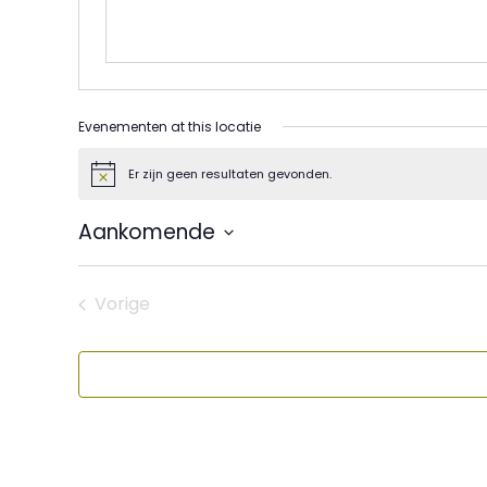
Evenementen at this locatie
Er zijn geen resultaten gevonden.
Bericht
Aankomende
Selecteer
een
datum.
Vorige
Evenementen