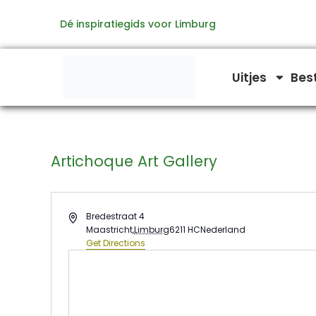
Ga
Dé inspiratiegids voor Limburg
naar
de
inhoud
Uitjes
Bes
Artichoque Art Gallery
Address
Bredestraat 4
Maastricht
,
Limburg
6211 HC
Nederland
Get Directions