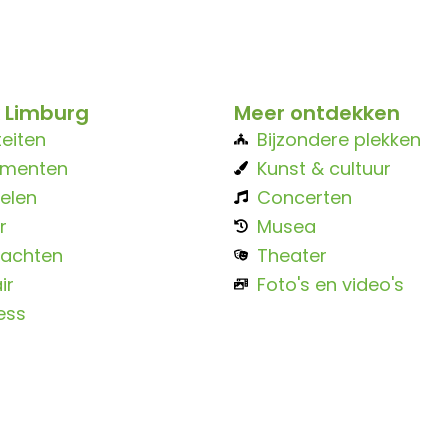
 Limburg
Meer ontdekken
teiten
Bijzondere plekken
ementen
Kunst & cultuur
elen
Concerten
r
Musea
achten
Theater
ir
Foto's en video's
ess