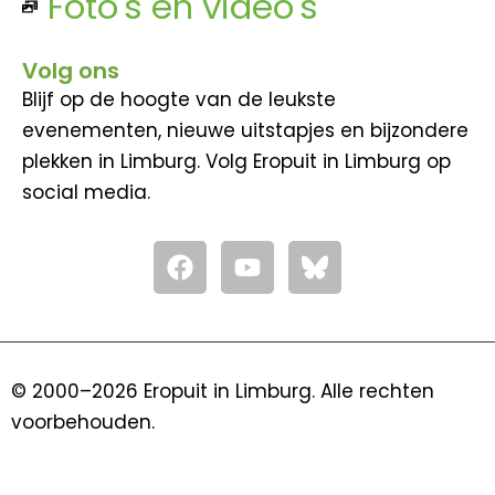
Foto's en video's
Volg ons
Blijf op de hoogte van de leukste
evenementen, nieuwe uitstapjes en bijzondere
plekken in Limburg. Volg Eropuit in Limburg op
social media.
F
Y
a
o
c
u
e
t
b
u
o
b
© 2000–2026 Eropuit in Limburg. Alle rechten
o
e
voorbehouden.
k