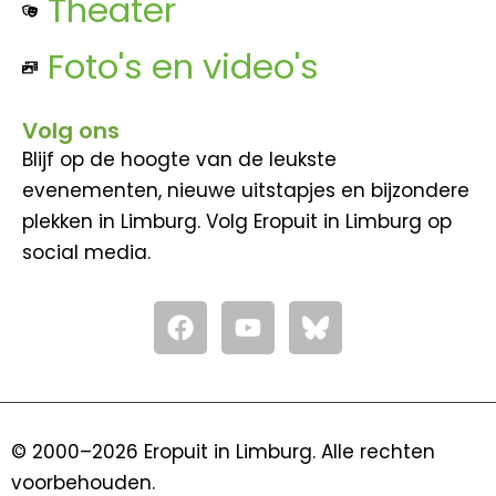
Theater
Foto's en video's
Volg ons
Blijf op de hoogte van de leukste
evenementen, nieuwe uitstapjes en bijzondere
plekken in Limburg. Volg Eropuit in Limburg op
social media.
F
Y
a
o
c
u
e
t
b
u
o
b
© 2000–2026 Eropuit in Limburg. Alle rechten
o
e
voorbehouden.