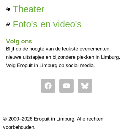
Theater
Foto's en video's
Volg ons
Blijf op de hoogte van de leukste evenementen,
nieuwe uitstapjes en bijzondere plekken in Limburg.
Volg Eropuit in Limburg op social media.
F
Y
a
o
c
u
e
t
b
u
o
b
© 2000–2026 Eropuit in Limburg. Alle rechten
o
e
voorbehouden.
k