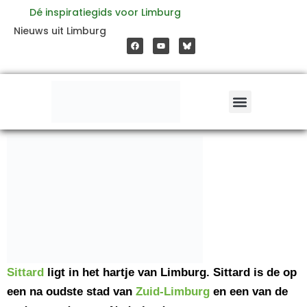
Ga
Dé inspiratiegids voor Limburg
Nieuws uit Limburg
F
Y
a
o
naar
c
u
e
t
b
u
o
b
o
e
de
k
inhoud
Sittard
ligt in het hartje van Limburg. Sittard is de op
een na oudste stad van
Zuid-Limburg
en een van de