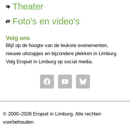
Theater
Foto's en video's
Volg ons
Blijf op de hoogte van de leukste evenementen,
nieuwe uitstapjes en bijzondere plekken in Limburg.
Volg Eropuit in Limburg op social media.
F
Y
a
o
c
u
e
t
b
u
o
b
© 2000–2026 Eropuit in Limburg. Alle rechten
o
e
voorbehouden.
k