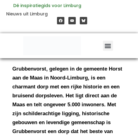
Ga
Dé inspiratiegids voor Limburg
F
Y
Nieuws uit Limburg
a
o
naar
c
u
e
t
b
u
o
b
de
o
e
k
inhoud
Grubbenvorst, gelegen in de gemeente Horst
aan de Maas in Noord-Limburg, is een
charmant dorp met een rijke historie en een
bruisend dorpsleven. Het ligt direct aan de
Maas en telt ongeveer 5.000 inwoners. Met
zijn schilderachtige ligging, historische
gebouwen en levendige gemeenschap is
Grubbenvorst een dorp dat het beste van