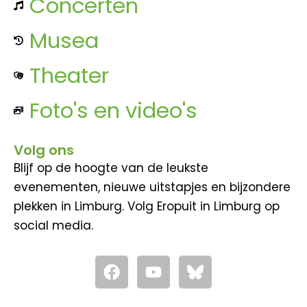
Concerten
Musea
Theater
Foto's en video's
Volg ons
Blijf op de hoogte van de leukste
evenementen, nieuwe uitstapjes en bijzondere
plekken in Limburg. Volg Eropuit in Limburg op
social media.
F
Y
a
o
c
u