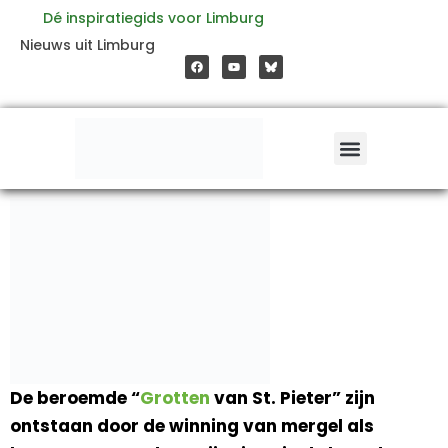
Ga
Dé inspiratiegids voor Limburg
F
Y
Nieuws uit Limburg
a
o
naar
c
u
e
t
b
u
o
b
de
o
e
k
inhoud
De beroemde “
Grotten
van St. Pieter” zijn
ontstaan door de winning van mergel als