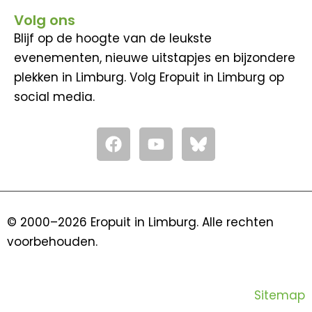
Volg ons
Blijf op de hoogte van de leukste
evenementen, nieuwe uitstapjes en bijzondere
plekken in Limburg. Volg Eropuit in Limburg op
social media.
F
Y
a
o
c
u
e
t
b
u
o
b
© 2000–2026 Eropuit in Limburg. Alle rechten
o
e
voorbehouden.
k
Sitemap