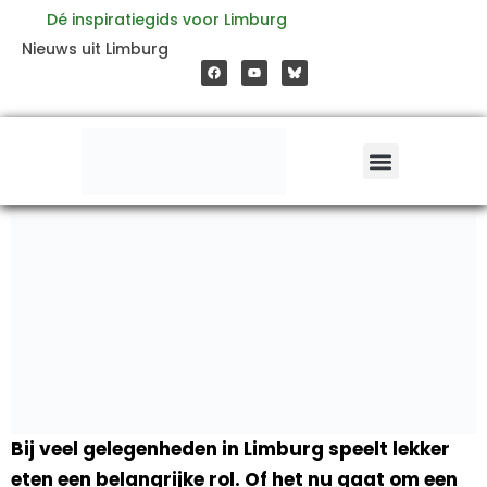
Ga
Dé inspiratiegids voor Limburg
F
Y
Nieuws uit Limburg
a
o
naar
c
u
e
t
b
u
o
b
de
o
e
k
inhoud
Bij veel gelegenheden in Limburg speelt lekker
eten een belangrijke rol. Of het nu gaat om een