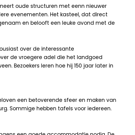
bineert oude structuren met eenn nieuwer
ndere evenementen. Het kasteel, dat direct
aangenaam en belooft een leuke avond met de
thousiast over de interessante
over de vroegere adel die het landgoed
n. Bezoekers leren hoe hij 150 jaar later in
 beloven een betoverende sfeer en maken van
imburg. Sommige hebben tafels voor iedereen.
 jongens een goede accommodatie nodig. De