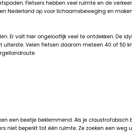
spaden. Fietsers hebben veel ruimte en de verkeerss
elen Nederland op voor lichaamsbeweging en make
n. Er valt hier ongelooflijk veel te ontdekken. De id
ot het uiterste. Velen fietsen daarom meteen 40 of 5
rgellandroute.
ijken een beetje beklemmend. Als je claustrofobisch ben
s niet beperkt tot één ruimte. Ze zoeken een weg uit d