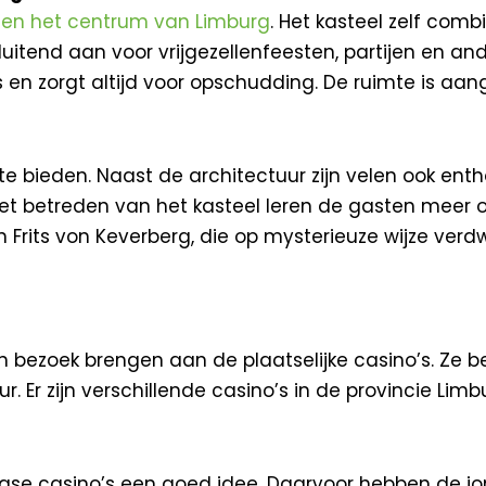
n en het centrum van Limburg
. Het kasteel zelf com
sluitend aan voor vrijgezellenfeesten, partijen en a
is en zorgt altijd voor opschudding. De ruimte is 
el te bieden. Naast de architectuur zijn velen ook en
et betreden van het kasteel leren de gasten meer 
rits von Keverberg, die op mysterieuze wijze verdwee
en bezoek brengen aan de plaatselijke casino’s. Ze
ur. Er zijn verschillende casino’s in de provincie L
rgse casino’s een goed idee. Daarvoor hebben de