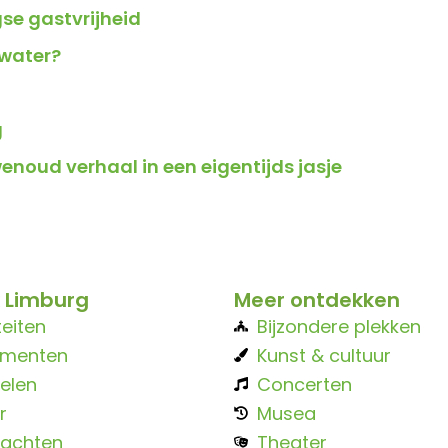
se gastvrijheid
 water?
g
noud verhaal in een eigentijds jasje
 Limburg
Meer ontdekken
teiten
Bijzondere plekken
ementen
Kunst & cultuur
elen
Concerten
r
Musea
achten
Theater