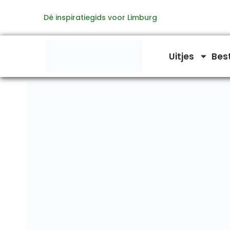
Ga
Dé inspiratiegids voor Limburg
naar
de
inhoud
Uitjes
Bes