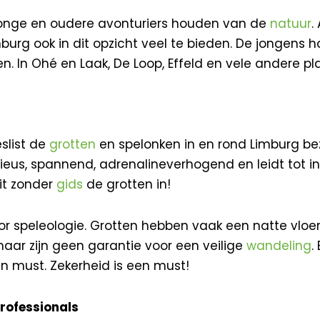
 Jonge en oudere avonturiers houden van de
natuur
.
mburg ook in dit opzicht veel te bieden. De jongens 
. In Ohé en Laak, De Loop, Effeld en vele andere p
eslist de
grotten
en spelonken in en rond Limburg bez
ieus, spannend, adrenalineverhogend en leidt tot inner
it zonder
gids
de grotten in!
 voor speleologie. Grotten hebben vaak een natte vloe
 maar zijn geen garantie voor een veilige
wandeling
.
n must. Zekerheid is een must!
professionals