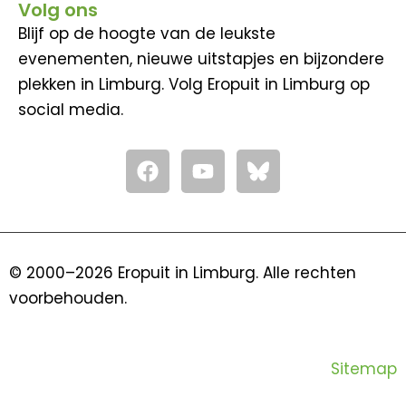
Volg ons
Blijf op de hoogte van de leukste
evenementen, nieuwe uitstapjes en bijzondere
plekken in Limburg. Volg Eropuit in Limburg op
social media.
F
Y
a
o
c
u
e
t
b
u
o
b
© 2000–2026 Eropuit in Limburg. Alle rechten
o
e
voorbehouden.
k
Sitemap