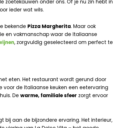
de zoetekauwen onder ons. Of je nu zin hebt in
or ieder wat wils.
e bekende
Pizza Margherita
. Maar ook
sie en vakmanschap waar de Italiaanse
wijnen
, zorgvuldig geselecteerd om perfect te
 het eten. Het restaurant wordt gerund door
ie voor de Italiaanse keuken een eetervaring
thuis. De
warme, familiale sfeer
zorgt ervoor
bij aan de bijzondere ervaring. Het interieur,
e viering van La Dolce Vita – het goede