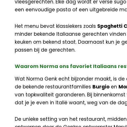
vleesgerechten. Elke dag wordt er verse sugo 
een eenvoudige pasta of een uitgebreide maal
Het menu bevat klassiekers zoals
Spaghetti 
minder bekende Italiaanse gerechten vinden
keuken om bekend staat. Daarnaast kun je g
passen bij de gerechten.
Waarom Norma ons favoriet Italiaans rest
Wat Norma Genk echt bijzonder maakt, is de c
de bekende restaurantfamilies
Burgio
en
Mo
van topkwaliteit garanderen. Bij binnenkomst
dat je je even in Italië waant, weg van de dage
De unieke setting van het restaurant, midden 
ontworpen door de Genkse ontwerpster Marylèn