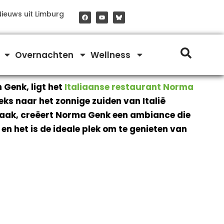
F
Y
Nieuws uit Limburg
a
o
c
u
e
t
b
u
o
b
o
e
Overnachten
Wellness
k
 Genk, ligt het
Italiaanse restaurant Norma
eeks naar het zonnige zuiden van Italië
 zaak, creëert Norma Genk een ambiance die
en het is de ideale plek om te genieten van