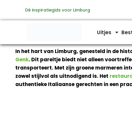
Ga
Dé inspiratiegids voor Limburg
naar
de
inhoud
Uitjes
Bes
In het hart van Limburg, genesteld in de hist
Genk
. Dit pareltje biedt niet alleen voortref
transporteert. Met zijn groene marmeren in
zowel stijlvol als uitnodigend is. Het
restaur
authentieke Italiaanse gerechten in een pra