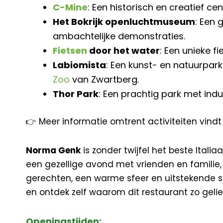
C-Mine
: Een historisch en creatief c
Het Bokrijk openluchtmuseum
: Een
ambachtelijke demonstraties.
Fietsen
door het water
: Een unieke f
Labiomista
: Een kunst- en natuurpar
Zoo
van Zwartberg.
Thor Park
: Een prachtig park met ind
👉 Meer informatie omtrent activiteiten vindt
Norma Genk
is zonder twijfel het beste Itali
een gezellige avond met vrienden en familie, 
gerechten, een warme sfeer en uitstekende s
en ontdek zelf waarom dit restaurant zo gelie
Openingstijden: