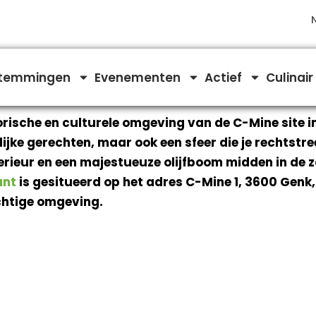
temmingen
Evenementen
Actief
Culinair
orische en culturele omgeving van de C-Mine site in
felijke gerechten, maar ook een sfeer die je rechtstr
terieur en een majestueuze olijfboom midden in de
ant
is gesitueerd op het adres C-Mine 1, 3600 Genk, 
chtige omgeving.