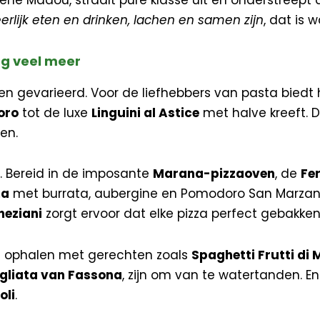
erlijk eten en drinken, lachen en samen zijn
, dat is 
og veel meer
en gevarieerd. Voor de liefhebbers van pasta biedt 
oro
tot de luxe
Linguini al Astice
met halve kreeft. D
en.
. Bereid in de imposante
Marana-pizzaoven
, de
Fe
ma
met burrata, aubergine en Pomodoro San Marzan
neziani
zorgt ervoor dat elke pizza perfect gebakken
t ophalen met gerechten zoals
Spaghetti Frutti di 
gliata van Fassona
, zijn om van te watertanden. En
oli
.