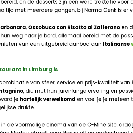
bereid, en de desserts zijn een ware traktatie voor 
tijd met meerdere gangen, bij Norma Genk is er vo
Carbonara
,
Ossobuco con Risotto al Zafferano
en d
 hun weg naar je bord, allemaal bereid met de pas
enieten van een uitgebreid aanbod aan
Italiaanse
aurant in Limburg is
ombinatie van sfeer, service en prijs-kwaliteit van
ntagnino
, die met hun jarenlange ervaring en pass
 word je
hartelijk verwelkomd
en voel je je meteen 
lijkse drukte.
in de voormalige cinema van de C-Mine site, draagt 
e Madou, straalt pure klasse uit en onderstreept d