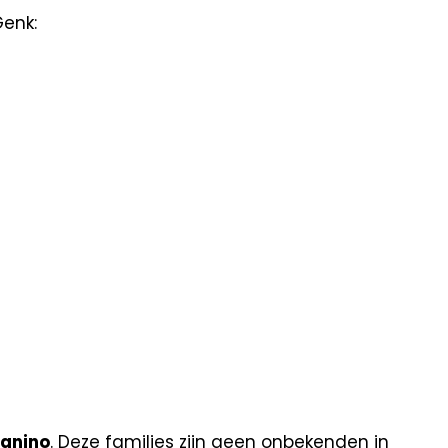
Genk:
agnino
. Deze families zijn geen onbekenden in