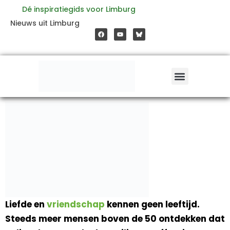
Ga
Dé inspiratiegids voor Limburg
F
Y
Nieuws uit Limburg
a
o
naar
c
u
e
t
b
u
o
b
de
o
e
k
inhoud
Liefde en
vriendschap
kennen geen leeftijd.
Steeds meer mensen boven de 50 ontdekken dat