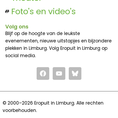
Foto's en video's
Volg ons
Blijf op de hoogte van de leukste
evenementen, nieuwe uitstapjes en bijzondere
plekken in Limburg. Volg Eropuit in Limburg op
social media.
F
Y
a
o
c
u
e
t
b
u
o
b
© 2000–2026 Eropuit in Limburg. Alle rechten
o
e
voorbehouden.
k