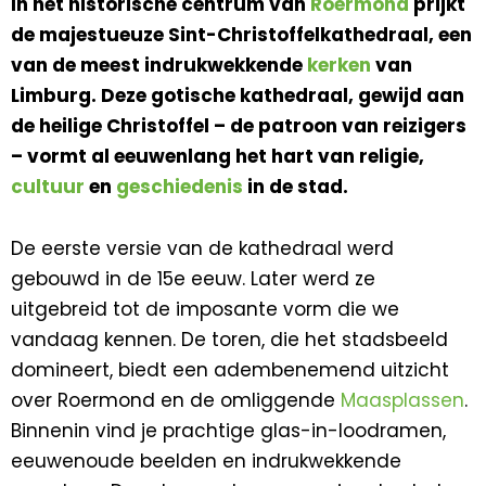
In het historische centrum van
Roermond
prijkt
de majestueuze Sint-Christoffelkathedraal, een
van de meest indrukwekkende
kerken
van
Limburg. Deze gotische kathedraal, gewijd aan
de heilige Christoffel – de patroon van reizigers
– vormt al eeuwenlang het hart van religie,
cultuur
en
geschiedenis
in de stad.
De eerste versie van de kathedraal werd
gebouwd in de 15e eeuw. Later werd ze
uitgebreid tot de imposante vorm die we
vandaag kennen. De toren, die het stadsbeeld
domineert, biedt een adembenemend uitzicht
over Roermond en de omliggende
Maasplassen
.
Binnenin vind je prachtige glas-in-loodramen,
eeuwenoude beelden en indrukwekkende