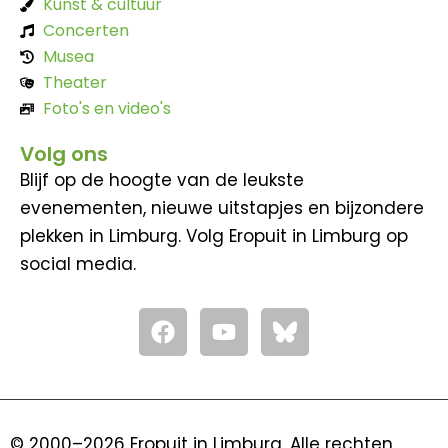
Kunst & cultuur
Concerten
Musea
Theater
Foto's en video's
Volg ons
Blijf op de hoogte van de leukste
evenementen, nieuwe uitstapjes en bijzondere
plekken in Limburg. Volg Eropuit in Limburg op
social media.
F
Y
a
o
c
u
e
t
b
u
o
b
© 2000–2026 Eropuit in Limburg. Alle rechten