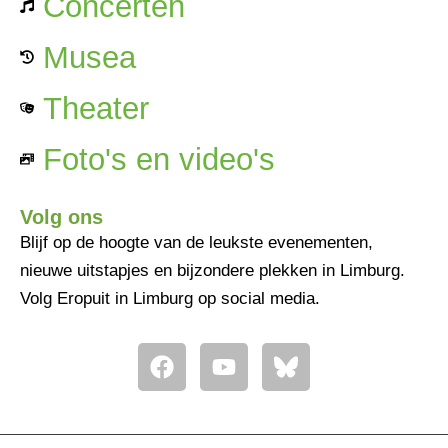
Concerten
Musea
Theater
Foto's en video's
Volg ons
Blijf op de hoogte van de leukste evenementen,
nieuwe uitstapjes en bijzondere plekken in Limburg.
Volg Eropuit in Limburg op social media.
F
Y
a
o
c
u
e
t