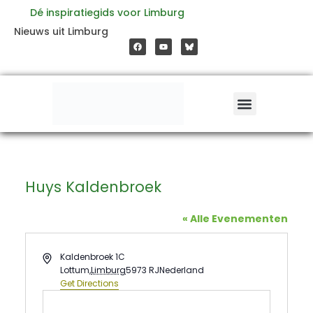
Ga
Dé inspiratiegids voor Limburg
F
Y
Nieuws uit Limburg
a
o
naar
c
u
e
t
b
u
o
b
de
o
e
k
inhoud
Huys Kaldenbroek
« Alle Evenementen
Address
Kaldenbroek 1C
Lottum
,
Limburg
5973 RJ
Nederland
Get Directions