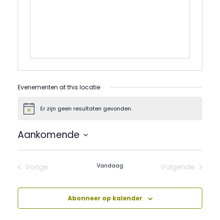
Evenementen at this locatie
Er zijn geen resultaten gevonden.
Bericht
Aankomende
Selecteer
een
datum.
Vandaag
Vorige
Volgende
Evenementen
Evenement
Abonneer op kalender