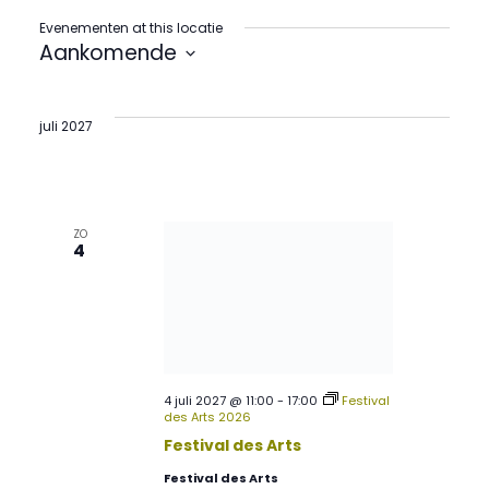
Evenementen at this locatie
Aankomende
Selecteer
een
datum.
juli 2027
ZO
4
4 juli 2027 @ 11:00
-
17:00
Festival
des Arts 2026
Festival des Arts
Festival des Arts