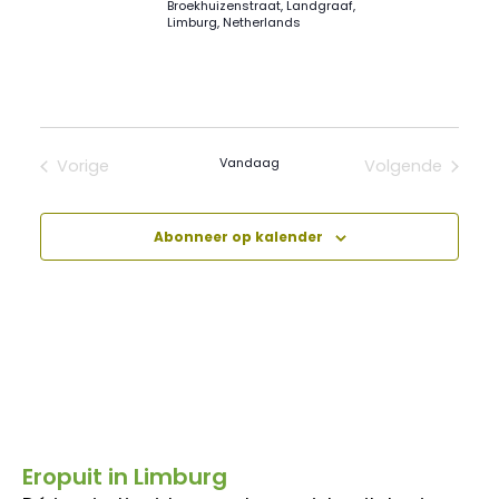
Broekhuizenstraat, Landgraaf,
Limburg, Netherlands
Vandaag
Vorige
Volgende
Evenementen
Evenement
Abonneer op kalender
Eropuit in Limburg