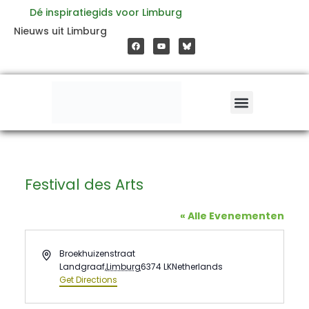
Ga
Dé inspiratiegids voor Limburg
F
Y
Nieuws uit Limburg
a
o
naar
c
u
e
t
b
u
o
b
de
o
e
k
inhoud
Festival des Arts
« Alle Evenementen
Address
Broekhuizenstraat
Landgraaf
,
Limburg
6374 LK
Netherlands
Get Directions