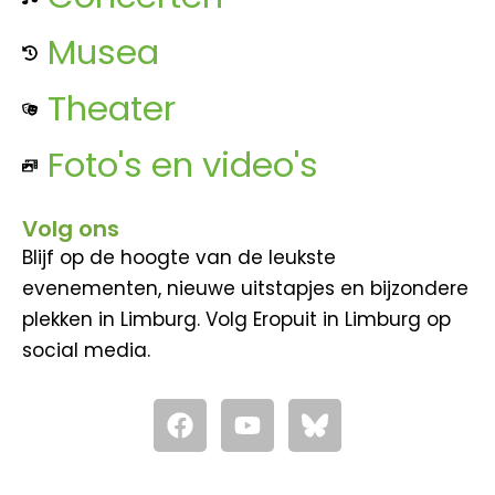
Musea
Theater
Foto's en video's
Volg ons
Blijf op de hoogte van de leukste
evenementen, nieuwe uitstapjes en bijzondere
plekken in Limburg. Volg Eropuit in Limburg op
social media.
F
Y
a
o
c
u
e
t