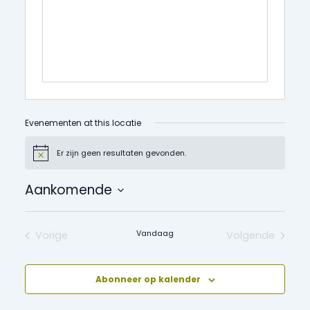
Evenementen at this locatie
Er zijn geen resultaten gevonden.
Bericht
Aankomende
Selecteer
een
datum.
Vandaag
Vorige
Volgende
Evenementen
Evenement
Abonneer op kalender