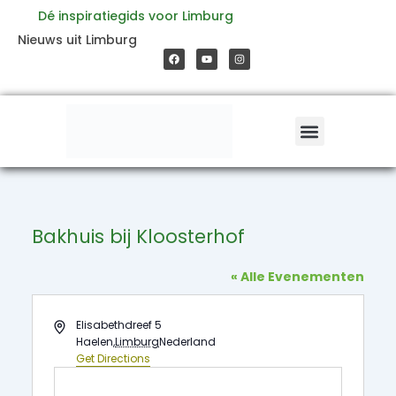
Ga
Dé inspiratiegids voor Limburg
F
Y
I
Nieuws uit Limburg
a
o
n
naar
c
u
s
e
t
t
b
u
a
o
b
g
de
o
e
r
k
a
m
inhoud
Bakhuis bij Kloosterhof
« Alle Evenementen
Address
Elisabethdreef 5
Haelen
,
Limburg
Nederland
Get Directions