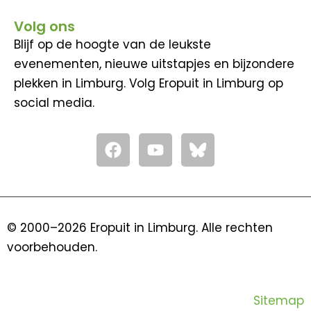
Volg ons
Blijf op de hoogte van de leukste
evenementen, nieuwe uitstapjes en bijzondere
plekken in Limburg. Volg Eropuit in Limburg op
social media.
F
Y
a
o
c
u
e
t
b
u
o
b
© 2000–2026 Eropuit in Limburg. Alle rechten
o
e
voorbehouden.
k
Sitemap