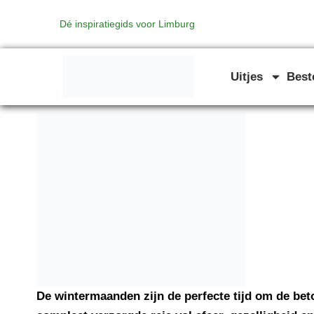
Ga
Dé inspiratiegids voor Limburg
naar
de
inhoud
Uitjes
Bes
De wintermaanden zijn de perfecte tijd om de be