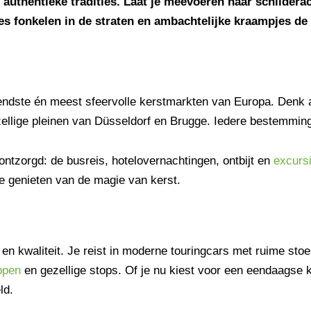
n authentieke tradities. Laat je meevoeren naar schilder
es fonkelen in de straten en ambachtelijke kraampjes d
kendste én meest sfeervolle kerstmarkten van Europa. Denk 
llige pleinen van Düsseldorf en Brugge. Iedere bestemming 
ontzorgd: de busreis, hotelovernachtingen, ontbijt en
excurs
 te genieten van de magie van kerst.
 kwaliteit. Je reist in moderne touringcars met ruime stoel
ppen
en gezellige stops. Of je nu kiest voor een eendaagse 
ld.