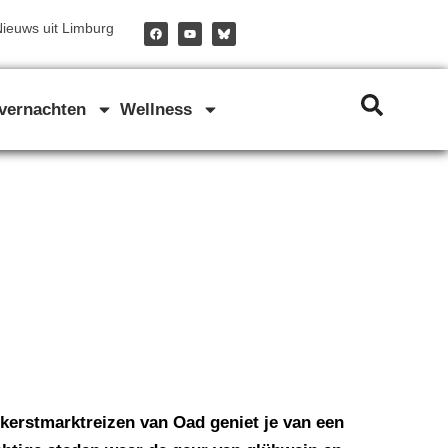
F
Y
ieuws uit Limburg
a
o
c
u
e
t
b
u
o
b
o
e
vernachten
Wellness
k
kerstmarktreizen van Oad geniet je van een