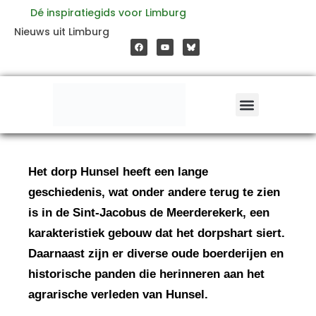
Ga
Dé inspiratiegids voor Limburg
F
Y
Nieuws uit Limburg
a
o
naar
c
u
e
t
b
u
o
b
de
o
e
k
inhoud
Het dorp Hunsel heeft een lange
geschiedenis, wat onder andere terug te zien
is in de Sint-Jacobus de Meerderekerk, een
karakteristiek gebouw dat het dorpshart siert.
Daarnaast zijn er diverse oude boerderijen en
historische panden die herinneren aan het
agrarische verleden van Hunsel.