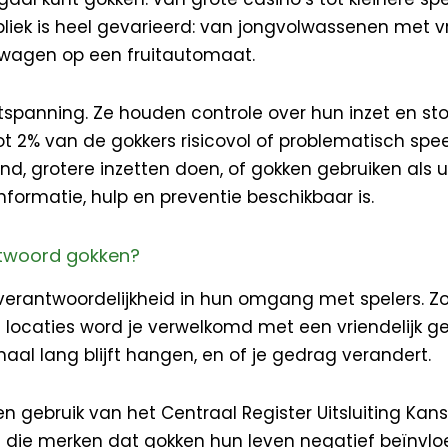
publiek is heel gevarieerd: van jongvolwassenen met 
 wagen op een fruitautomaat.
panning. Ze houden controle over hun inzet en stopp
tot 2% van de gokkers risicovol of problematisch spe
nd, grotere inzetten doen, of gokken gebruiken als ui
informatie, hulp en preventie beschikbaar is.
ntwoord gokken?
erantwoordelijkheid in hun omgang met spelers. Zo
 locaties word je verwelkomd met een vriendelijk g
maal lang blijft hangen, en of je gedrag verandert.
gebruik van het Centraal Register Uitsluiting Kanssp
e merken dat gokken hun leven negatief beïnvloedt, 