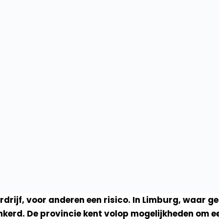
rijf, voor anderen een risico. In Limburg, waar g
ankerd. De provincie kent volop mogelijkheden om e