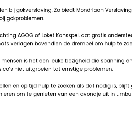
eden bij gokverslaving. Zo biedt Mondriaan Verslavi
bij gokproblemen.
 Stichting AGOG of Loket Kansspel, dat gratis onders
hats verlagen bovendien de drempel om hulp te zoe
l mensen is het een leuke bezigheid die spanning en
risico’s niet uitgroeien tot ernstige problemen.
len en op tijd hulp te zoeken als dat nodig is, blijft 
anieren om te genieten van een avondje uit in Limburg,