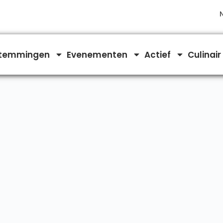
temmingen
Evenementen
Actief
Culinair