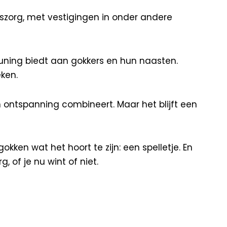
ngszorg, met vestigingen in onder andere
teuning biedt aan gokkers en hun naasten.
ken.
 ontspanning combineert. Maar het blijft een
gokken wat het hoort te zijn: een spelletje. En
 of je nu wint of niet.