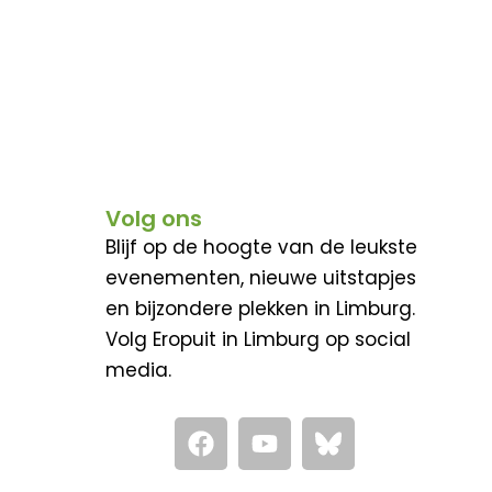
Volg ons
Blijf op de hoogte van de leukste
evenementen, nieuwe uitstapjes
en bijzondere plekken in Limburg.
Volg Eropuit in Limburg op social
media.
F
Y
a
o
c
u