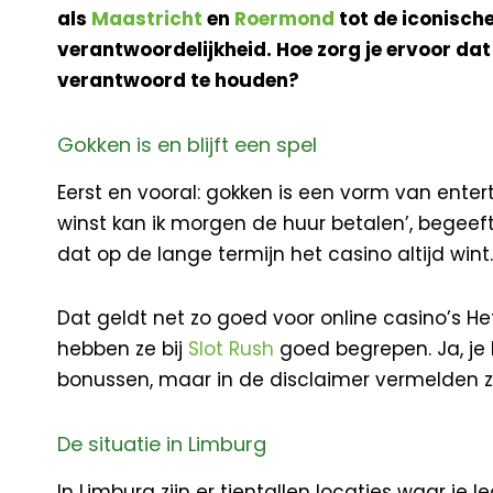
als
Maastricht
en
Roermond
tot de iconisch
verantwoordelijkheid. Hoe zorg je ervoor dat 
verantwoord te houden?
Gokken is en blijft een spel
Eerst en vooral: gokken is een vorm van ente
winst kan ik morgen de huur betalen’, begeeft
dat op de lange termijn het casino altijd wint.
Dat geldt net zo goed voor online casino’s H
hebben ze bij
Slot Rush
goed begrepen. Ja, je 
bonussen, maar in de disclaimer vermelden z
De situatie in Limburg
In Limburg zijn er tientallen locaties waar je 