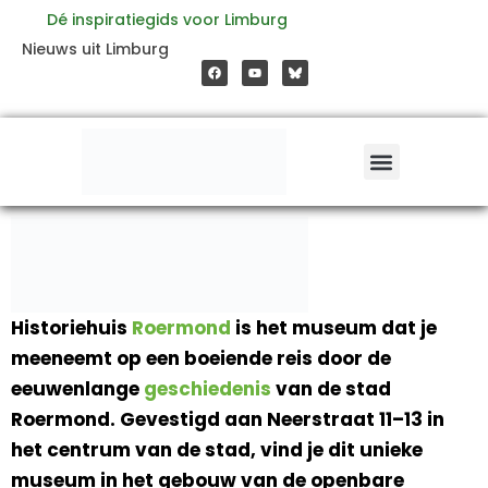
Ga
Dé inspiratiegids voor Limburg
F
Y
Nieuws uit Limburg
a
o
naar
c
u
e
t
b
u
o
b
de
o
e
k
inhoud
Historiehuis
Roermond
is het museum dat je
meeneemt op een boeiende reis door de
eeuwenlange
geschiedenis
van de stad
Roermond. Gevestigd aan Neerstraat 11–13 in
het centrum van de stad, vind je dit unieke
museum in het gebouw van de openbare