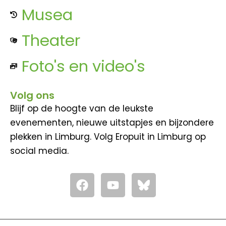
Musea
Theater
Foto's en video's
Volg ons
Blijf op de hoogte van de leukste
evenementen, nieuwe uitstapjes en bijzondere
plekken in Limburg. Volg Eropuit in Limburg op
social media.
F
Y
a
o
c
u
e
t