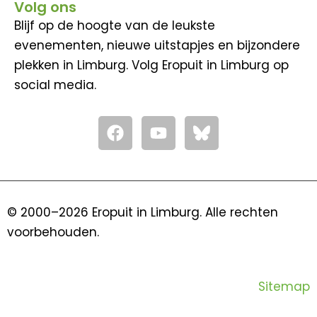
Volg ons
Blijf op de hoogte van de leukste
evenementen, nieuwe uitstapjes en bijzondere
plekken in Limburg. Volg Eropuit in Limburg op
social media.
F
Y
a
o
c
u
e
t
b
u
o
b
© 2000–2026 Eropuit in Limburg. Alle rechten
o
e
voorbehouden.
k
Sitemap