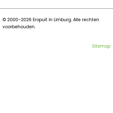
c
u
e
t
b
u
o
b
© 2000–2026 Eropuit in Limburg. Alle rechten
o
e
voorbehouden.
k
Sitemap