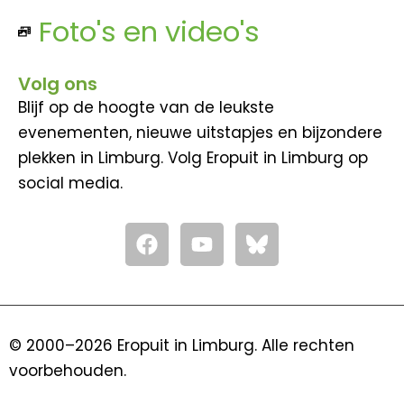
Foto's en video's
Volg ons
Blijf op de hoogte van de leukste
evenementen, nieuwe uitstapjes en bijzondere
plekken in Limburg. Volg Eropuit in Limburg op
social media.
F
Y
a
o
c
u
e
t
b
u
o
b
© 2000–2026 Eropuit in Limburg. Alle rechten
o
e
voorbehouden.
k