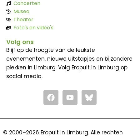
Concerten
Musea
Theater
Foto's en video's
Volg ons
Blijf op de hoogte van de leukste
evenementen, nieuwe uitstapjes en bijzondere
plekken in Limburg. Volg Eropuit in Limburg op
social media.
F
Y
a
o
c
u
e
t
b
u
o
b
© 2000–2026 Eropuit in Limburg. Alle rechten
o
e