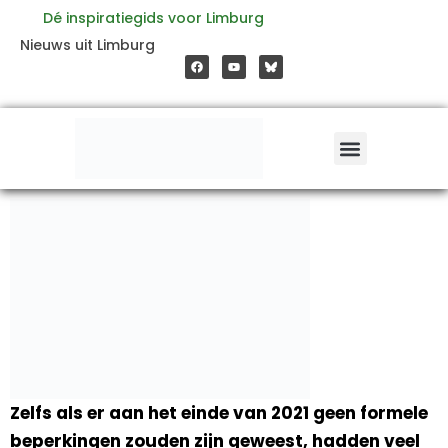
Ga
Dé inspiratiegids voor Limburg
F
Y
Nieuws uit Limburg
a
o
naar
c
u
e
t
b
u
o
b
de
o
e
k
inhoud
Zelfs als er aan het einde van 2021 geen formele
beperkingen zouden zijn geweest, hadden veel