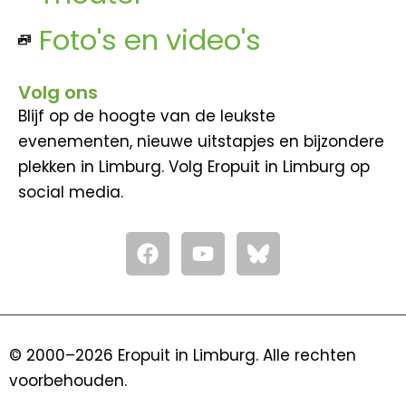
Foto's en video's
Volg ons
Blijf op de hoogte van de leukste
evenementen, nieuwe uitstapjes en bijzondere
plekken in Limburg. Volg Eropuit in Limburg op
social media.
F
Y
a
o
c
u
e
t
b
u
o
b
© 2000–2026 Eropuit in Limburg. Alle rechten
o
e
voorbehouden.
k