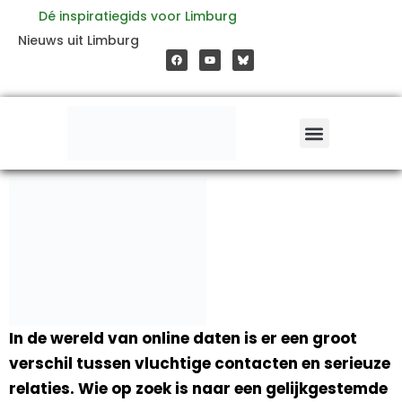
Ga
Dé inspiratiegids voor Limburg
F
Y
Nieuws uit Limburg
a
o
naar
c
u
e
t
b
u
o
b
de
o
e
k
inhoud
In de wereld van online daten is er een groot
verschil tussen vluchtige contacten en serieuze
relaties. Wie op zoek is naar een gelijkgestemde