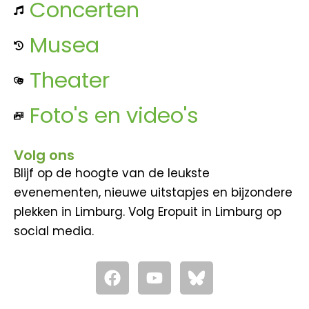
Concerten
Musea
Theater
Foto's en video's
Volg ons
Blijf op de hoogte van de leukste
evenementen, nieuwe uitstapjes en bijzondere
plekken in Limburg. Volg Eropuit in Limburg op
social media.
F
Y
a
o
c
u